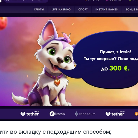
ейти во вкладку с подходящим способом;