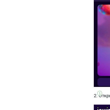
2. Отк