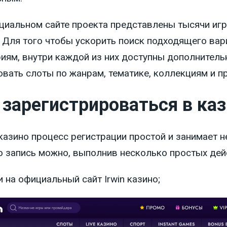
циальном сайте проекта представлены тысячи иг
. Для того чтобы ускорить поиск подходящего вар
риям, внутри каждой из них доступны дополнител
овать слоты по жанрам, тематике, коллекциям и п
 зарегистрироваться в каз
 казино процесс регистрации простой и занимает 
ю запись можно, выполнив несколько простых дей
и на официальный сайт Irwin казино;