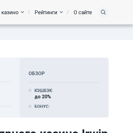
 казино
Рейтинги
О сайте
ОБЗОР
КЭШБЭК:
до 20%
БОНУС:
за 1-й депозит до 50% (до
300€)