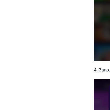
4. Зап