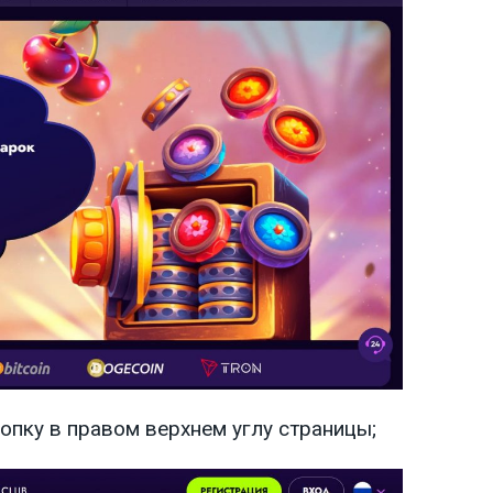
опку в правом верхнем углу страницы;