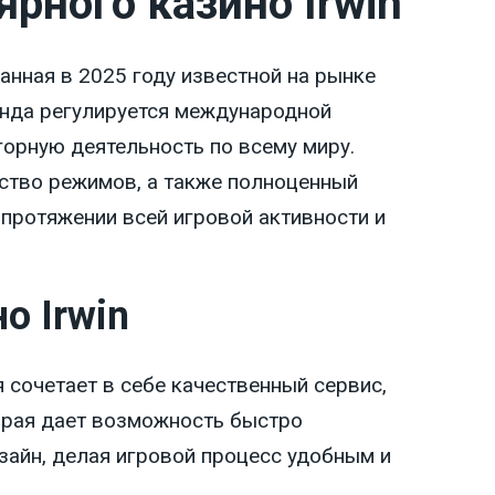
рного казино Irwin
анная в 2025 году известной на рынке
ренда регулируется международной
горную деятельность по всему миру.
ство режимов, а также полноценный
протяжении всей игровой активности и
о Irwin
 сочетает в себе качественный сервис,
торая дает возможность быстро
зайн, делая игровой процесс удобным и