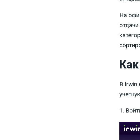
На офи
отдачи
катего
сортир
Как
В Irwin
учетну
1. Войт