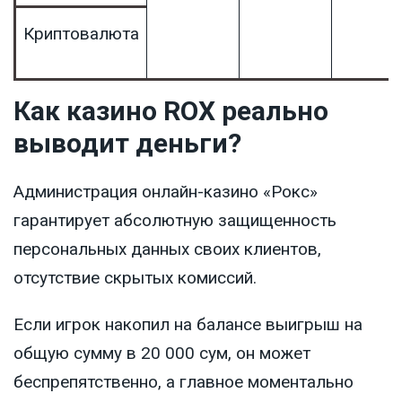
Криптовалюта
Как казино ROX реально
выводит деньги?
Администрация онлайн-казино «Рокс»
гарантирует абсолютную защищенность
персональных данных своих клиентов,
отсутствие скрытых комиссий.
Если игрок накопил на балансе выигрыш на
общую сумму в 20 000 сум, он может
беспрепятственно, а главное моментально