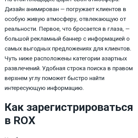
Дизайн анимирован — погружает клиентов в
особую живую атмосферу, отвлекающую от
реальности. Первое, что бросается в глаза, —
большой рекламный баннер с информацией о
самых выгодных предложениях для клиентов.
Чуть ниже расположены категории азартных
развлечений. Удобная строка поиска в правом
верхнем углу поможет быстро найти
интересующую информацию.
Как зарегистрироваться
в ROX