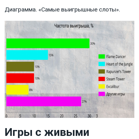
Диаграмма. «Самые выигрышные слоты».
Игры с живыми