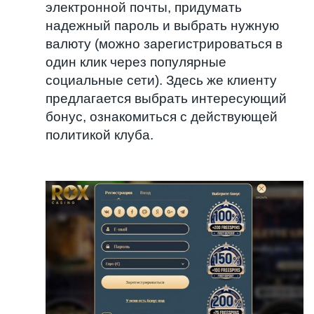
электронной почты, придумать
надежный пароль и выбрать нужную
валюту (можно зарегистрироваться в
один клик через популярные
социальные сети). Здесь же клиенту
предлагается выбрать интересующий
бонус, ознакомиться с действующей
политикой клуба.