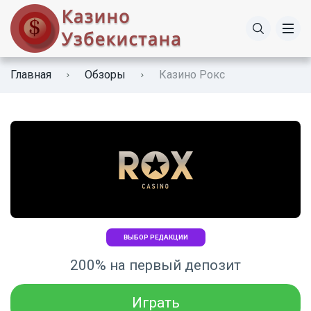
Казино Рокс
Рейтинг казино с быстрым выводом
средств
Главная
Обзоры
Казино Рокс
Казино Martin
Рейтинг лучших казино с минимальным
депозитом в Узбекистане
Казино IRWIN
Рейтинг лучших покер-казино в
Казино GIZBO
Узбекистане
Казино Lex
Топ лучших казино с мгновенной игрой в
Узбекистане
Казино 1Go
ВЫБОР РЕДАКЦИИ
Топ лучших крипто казино в Узбекистане
200% на первый депозит
Казино Starda
Топ надежных лайв-казино
Казино Fresh
Играть