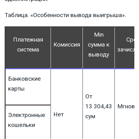
Таблица. «Особенности вывода выигрыша».
Min
Платежная
Сро
Комиссия
сумма к
система
зачисл
выводу
Банковские
карты
От
13 304,43
Мгнове
Нет
Электронные
сум
кошельки