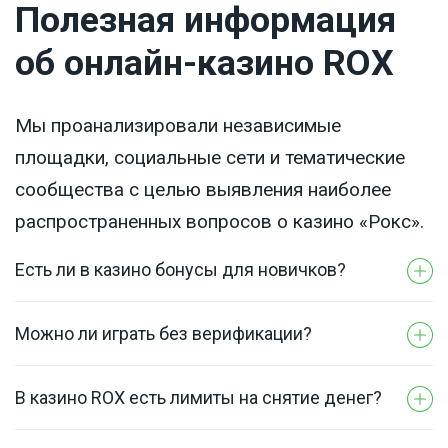
Полезная информация
об онлайн-казино ROX
Мы проанализировали независимые
площадки, социальные сети и тематические
сообщества с целью выявления наиболее
распространенных вопросов о казино «Рокс».
Есть ли в казино бонусы для новичков?
Можно ли играть без верификации?
Онлайн-казино «Рокс» не выдает
бездепозитный бонус за регистрацию.
В казино ROX есть лимиты на снятие денег?
Зато при первом пополнении баланса
Без подтверждения личности играть в
игроки получают бесплатные вращения.
казино «Рокс» можно. Однако с