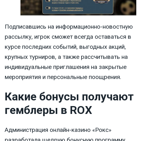
Подписавшись на информационно-новостную
рассылку, игрок сможет всегда оставаться в
курсе последних событий, выгодных акций,
крупных турниров, а также рассчитывать на
индивидуальные приглашения на закрытые
мероприятия и персональные поощрения.
Какие бонусы получают
гемблеры в ROX
Администрация онлайн-казино «Рокс»
разработала щедрую бонусную программу.