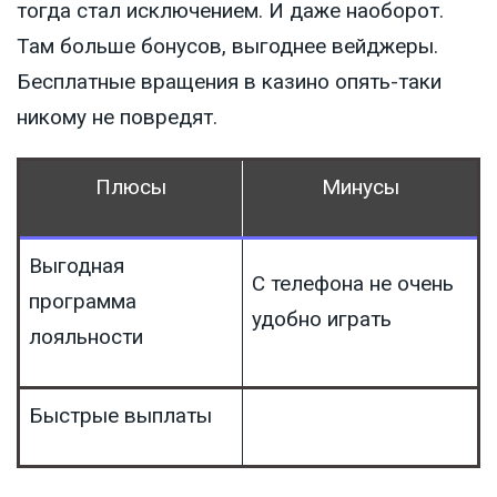
тогда стал исключением. И даже наоборот.
Там больше бонусов, выгоднее вейджеры.
Бесплатные вращения в казино опять-таки
никому не повредят.
Плюсы
Минусы
Выгодная
С телефона не очень
программа
удобно играть
лояльности
Быстрые выплаты