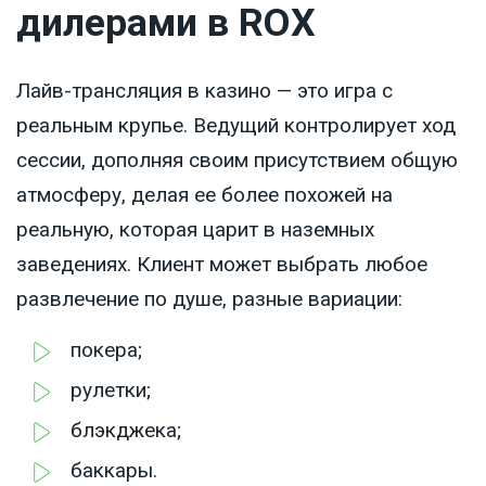
дилерами в ROX
Лайв-трансляция в казино — это игра с
реальным крупье. Ведущий контролирует ход
сессии, дополняя своим присутствием общую
атмосферу, делая ее более похожей на
реальную, которая царит в наземных
заведениях. Клиент может выбрать любое
развлечение по душе, разные вариации:
покера;
рулетки;
блэкджека;
баккары.