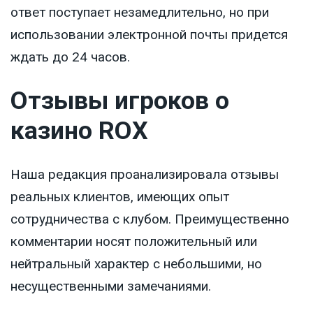
ответ поступает незамедлительно, но при
использовании электронной почты придется
ждать до 24 часов.
Отзывы игроков о
казино ROX
Наша редакция проанализировала отзывы
реальных клиентов, имеющих опыт
сотрудничества с клубом. Преимущественно
комментарии носят положительный или
нейтральный характер с небольшими, но
несущественными замечаниями.