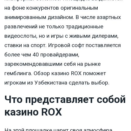
на фоне конкурентов оригинальным
анимированным дизайном. В числе азартных
развлечений не только традиционные
видеослоты, но и игры с живыми дилерами,
ставки на спорт. Игровой софт поставляется
более чем 40 провайдерами,
зарекомендовавшими себя на рынке
гемблинга. Обзор казино ROX поможет
игрокам из Узбекистана сделать выбор.
Что представляет собой
казино ROX
На этой площадке царит своя атмосфера.