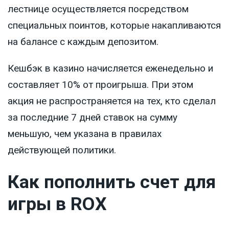
лестнице осуществляется посредством
специальных поинтов, которые накапливаются
на балансе с каждым депозитом.
Кешбэк в казино начисляется еженедельно и
составляет 10% от проигрыша. При этом
акция не распространяется на тех, кто сделал
за последние 7 дней ставок на сумму
меньшую, чем указана в правилах
действующей политики.
Как пополнить счет для
игры в ROX