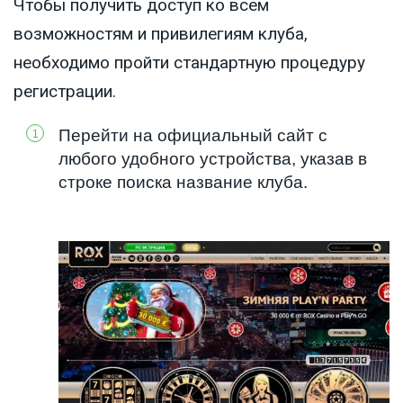
Чтобы получить доступ ко всем
возможностям и привилегиям клуба,
необходимо пройти стандартную процедуру
регистрации.
Перейти на официальный сайт с
любого удобного устройства, указав в
строке поиска название клуба.