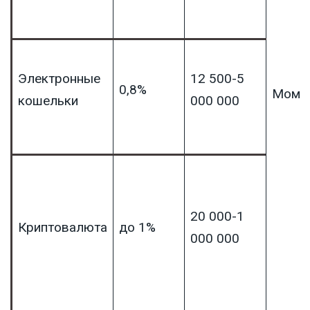
Электронные
12 500-5
0,8%
Моме
кошельки
000 000
20 000-1
Криптовалюта
до 1%
000 000