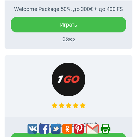
Welcome Package 50%, до 300€ + до 400 FS
Играть
Обзор
Бонус Казино до 300 $