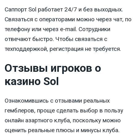
Саппорт Sol работает 24/7 и без выходных.
Связаться с операторами можно через чат, по
телефону или через e-mail. Сотрудники
отвечают быстро. Чтобы связаться с
техподдержкой, регистрация не требуется.
Отзывы игроков о
казино Sol
Ознакомившись с отзывами реальных
гемблеров, проще сделать выбор в пользу
онлайн азартного клуба, поскольку можно
оценить реальные плюсы и минусы клуба.