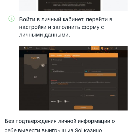
Войти в личный кабинет, перейти в
настройки и заполнить форму с
личными данными.
Без подтверждения личной информации о
себе вывести выигрыш из Sol казино