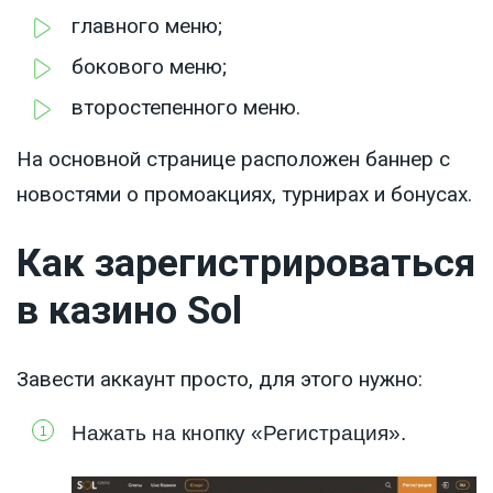
главного меню;
бокового меню;
второстепенного меню.
На основной странице расположен баннер с
новостями о промоакциях, турнирах и бонусах.
Как зарегистрироваться
в казино Sol
Завести аккаунт просто, для этого нужно:
Нажать на кнопку «Регистрация».