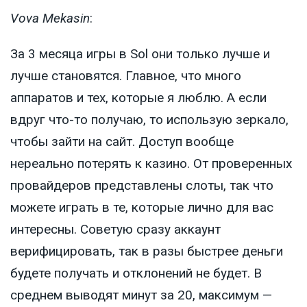
Vova Mekasin
:
За 3 месяца игры в Sol они только лучше и
лучше становятся. Главное, что много
аппаратов и тех, которые я люблю. А если
вдруг что-то получаю, то использую зеркало,
чтобы зайти на сайт. Доступ вообще
нереально потерять к казино. От проверенных
провайдеров представлены слоты, так что
можете играть в те, которые лично для вас
интересны. Советую сразу аккаунт
верифицировать, так в разы быстрее деньги
будете получать и отклонений не будет. В
среднем выводят минут за 20, максимум —