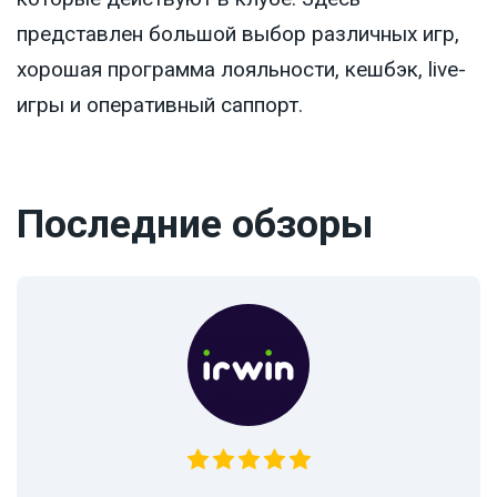
представлен большой выбор различных игр,
хорошая программа лояльности, кешбэк, live-
игры и оперативный саппорт.
Последние обзоры