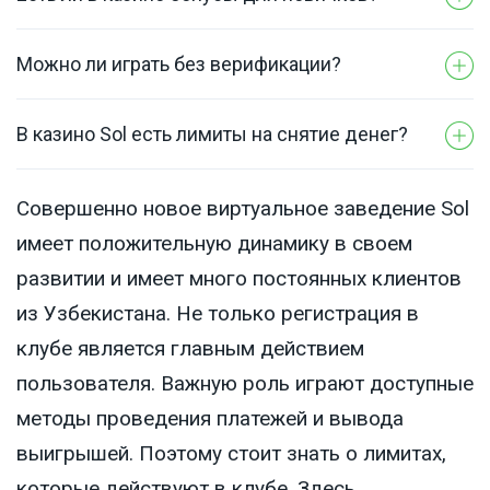
Можно ли играть без верификации?
После создания аккаунта и пополнения
счета первый раз новые клиенты
В казино Sol есть лимиты на снятие денег?
получают доступ к нескольким
Играть в азартном клубе Sol игроки
промоакциям, которые можно
Узбекистана могут без верификации,
Совершенно новое виртуальное заведение Sol
активировать в личном кабинете. За
достаточно только пройти
Игорный портал «Сол» имеет
имеет положительную динамику в своем
первое пополнение, особенно в
регистрацию. Но вывести выигрыш без
ограничения на вывод средств. Лимиты
развитии и имеет много постоянных клиентов
криптовалюте, игрок получает
подтверждения личности оператор не
зависят как от платежной системы, так
из Узбекистана. Не только регистрация в
некоторое количество процентов к
позволит. Администрация должна
и от статуса клиента в программе
клубе является главным действием
сумме депозита и фриспины.
удостовериться, что игроку уже есть 18
лояльности. Самые большие суммы
пользователя. Важную роль играют доступные
лет.
можно выводить на криптокошельки. К
методы проведения платежей и вывода
тому же это выгодно игрокам, можно
выигрышей. Поэтому стоит знать о лимитах,
получить хороший бонус.
которые действуют в клубе. Здесь