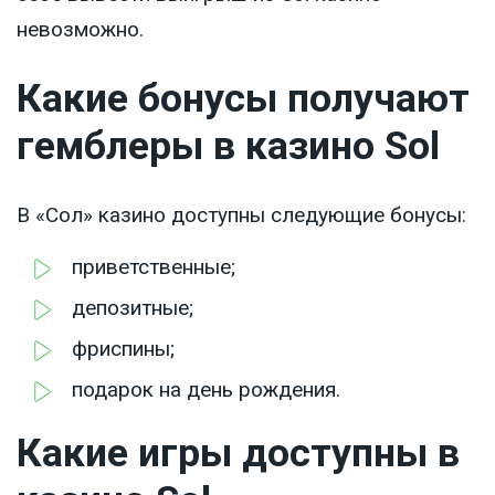
невозможно.
Какие бонусы получают
гемблеры в казино Sol
В «Сол» казино доступны следующие бонусы:
приветственные;
депозитные;
фриспины;
подарок на день рождения.
Какие игры доступны в