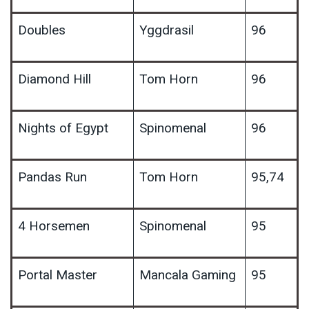
Doubles
Yggdrasil
96
Diamond Hill
Tom Horn
96
Nights of Egypt
Spinomenal
96
Pandas Run
Tom Horn
95,74
4 Horsemen
Spinomenal
95
Portal Master
Mancala Gaming
95