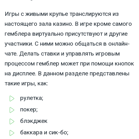
Игры с живыми крупье транслируются из
настоящего зала казино. В игре кроме самого
гемблера виртуально присутствуют и другие
участники. С ними можно общаться в онлайн-
чате. Делать ставки и управлять игровым
процессом гемблер может при помощи кнопок
на дисплее. В данном разделе представлены
такие игры, как:
рулетка;
покер;
блэкджек
баккара и сик-бо;