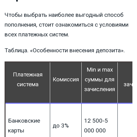
Чтобы выбрать наиболее выгодный способ
пополнения, стоит ознакомиться с условиями
всех платежных систем.
Таблица. «Особенности внесения депозита».
Min и max
Платежная
С
Комиссия
суммы для
система
зачи
зачисления
Банковские
12 500-5
до 3%
карты
000 000