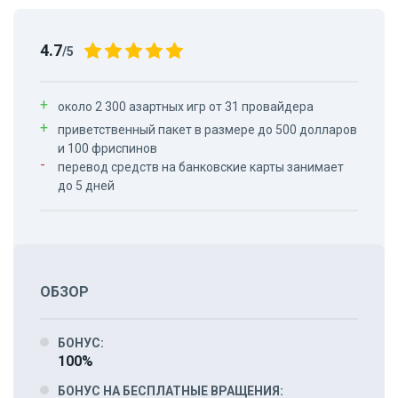
Топ мобильных онлайн-казино в
Казино IZZI
Узбекистане
4.7
/5
Казино Legzo
Рейтинг лучших скачиваемых
около 2 300 азартных игр от 31 провайдера
приложений онлайн-клубов Узбекистана
Казино Сол
приветственный пакет в размере до 500 долларов
и 100 фриспинов
Казино Jet
перевод средств на банковские карты занимает
до 5 дней
Joy Casino
Казино Flagman
ОБЗОР
Казино X
БОНУС:
Казино Volna
100%
БОНУС НА БЕСПЛАТНЫЕ ВРАЩЕНИЯ:
Казино Riobet