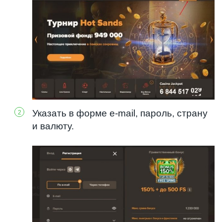
Указать в форме e-mail, пароль, страну
и валюту.