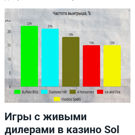
Игры с живыми
дилерами в казино Sol