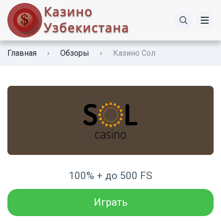
Казино Рокс
Рейтинг казино с быстрым выводом
средств
Главная
Обзоры
Казино Сол
Казино Martin
Рейтинг лучших казино с минимальным
депозитом в Узбекистане
Казино IRWIN
Рейтинг лучших покер-казино в
Казино GIZBO
Узбекистане
Казино Lex
Топ лучших казино с мгновенной игрой в
Узбекистане
Казино 1Go
100% + до 500 FS
Топ лучших крипто казино в Узбекистане
Казино Starda
Играть
Топ надежных лайв-казино
Казино Fresh