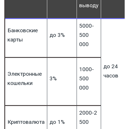
выводу
5000-
Банковские
до 3%
500
карты
000
до 24
1000-
Электронные
часов
3%
500
кошельки
000
2000-2
Криптовалюта
до 1%
500